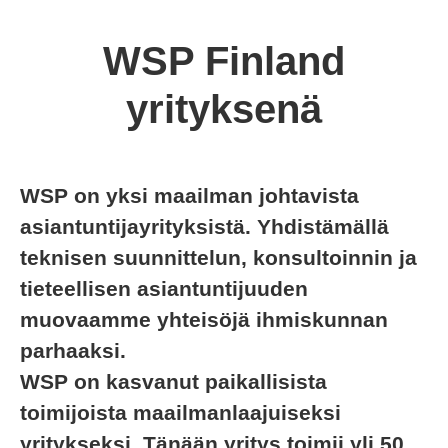
WSP Finland
yrityksenä
WSP on yksi maailman johtavista
asiantuntijayrityksistä. Yhdistämällä
teknisen suunnittelun, konsultoinnin ja
tieteellisen asiantuntijuuden
muovaamme yhteisöjä ihmiskunnan
parhaaksi.
WSP on kasvanut paikallisista
toimijoista maailmanlaajuiseksi
yritykseksi. Tänään yritys toimii yli 50