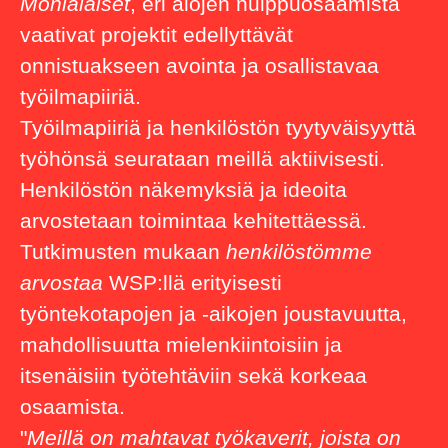
Monialaiset
, eri alojen huippuosaamista
vaativat projektit edellyttävät
onnistuakseen avointa ja osallistavaa
työilmapiiriä.
Työilmapiiriä ja henkilöstön tyytyväisyyttä
työhönsä seurataan meillä aktiivisesti.
Henkilöstön näkemyksiä ja ideoita
arvostetaan toimintaa kehitettäessä.
Tutkimusten mukaan
henkilöstömme
arvostaa
WSP:llä erityisesti
työntekotapojen ja -aikojen joustavuutta,
mahdollisuutta mielenkiintoisiin ja
itsenäisiin työtehtäviin sekä korkeaa
osaamista.
"
Meillä on mahtavat työkaverit, joista on