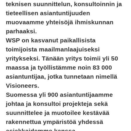
teknisen suunnittelun, konsultoinnin ja
tieteellisen asiantuntijuuden
muovaamme yhteisöjä ihmiskunnan
parhaaksi.
WSP on kasvanut paikallisista
toimijoista maailmanlaajuiseksi
yritykseksi. Tänään yritys toimii yli 50
maassa ja työllistämme noin 83 000
asiantuntijaa, jotka tunnetaan nimellä
Visioneers.
Suomessa yli 900 asiantuntijaamme
johtaa ja konsultoi projekteja sekä
suunnittelee ja muotoilee kestävää
rakennettua ympäristöä yhdessä
asiakkaidemme kanssa.