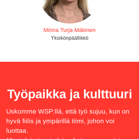
Minna Turja-Mäkinen
Yksikönpäällikkö
Työpaikka ja kulttuuri
Uskomme WSP:llä, että työ sujuu, kun on
hyvä fiilis ja ympärillä tiimi, johon voi
luottaa.