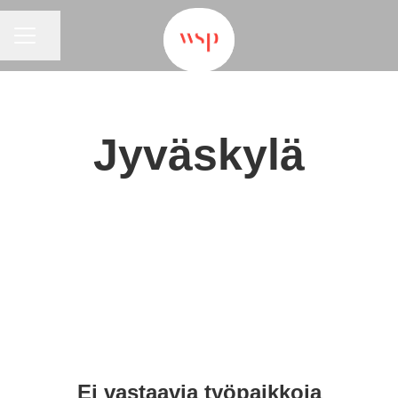
URAVALIKKO
Jaa sivu
Jyväskylä
Ei vastaavia työpaikkoja