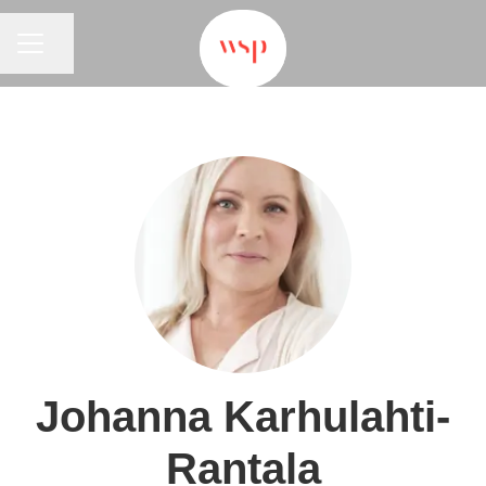
URAVALIKKO
Jaa sivu
Johanna Karhulahti-
Rantala