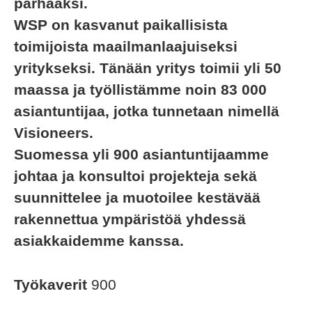
parhaaksi.
WSP on kasvanut paikallisista
toimijoista maailmanlaajuiseksi
yritykseksi. Tänään yritys toimii yli 50
maassa ja työllistämme noin 83 000
asiantuntijaa, jotka tunnetaan nimellä
Visioneers.
Suomessa yli 900 asiantuntijaamme
johtaa ja konsultoi projekteja sekä
suunnittelee ja muotoilee kestävää
rakennettua ympäristöä yhdessä
asiakkaidemme kanssa.
Työkaverit
900