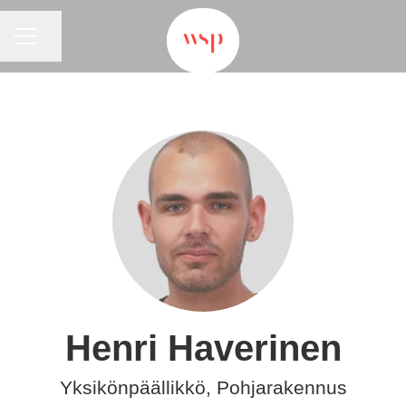
URAVALIKKO
Jaa sivu
Henri Haverinen
Yksikönpäällikkö, Pohjarakennus